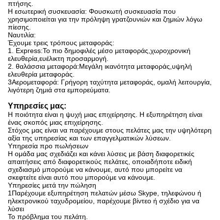
πτήσης.
Η εσωτερική συσκευασία: Φουσκωτή συσκευασία που
χρησιμοποιείται για την πρόληψη γρατζουνιών και ζημιών λόγω
πίεσης.
Ναυτιλία:
Έχουμε τρεις τρόπους μεταφοράς:
1. Express:Το πιο δημοφιλές μέσο μεταφοράς,χωροχρονική
ελευθερία,ευέλικτη προσαρμογή.
2. θαλάσσια μεταφορά:Μεγάλη ικανότητα μεταφοράς,υψηλή
ελευθερία μεταφοράς.
3Αερομεταφορά: Γρήγορη ταχύτητα μεταφοράς, ομαλή λειτουργία,
λιγότερη ζημιά στα εμπορεύματα.
Υπηρεσίες μας:
Η ποιότητα είναι η ψυχή μιας επιχείρησης. Η εξυπηρέτηση είναι
ένας σκοπός μιας επιχείρησης.
Στόχος μας είναι να παρέχουμε στους πελάτες μας την υψηλότερη
αξία της υπηρεσίας και των επαγγελματικών λύσεων.
Υπηρεσία προ πωλήσεων
Η ομάδα μας σχεδιάζει και κάνει λύσεις με βάση διαφορετικές
απαιτήσεις από διαφορετικούς πελάτες, οποιαδήποτε ειδική
σχεδιασμό μπορούμε να κάνουμε, αυτό που μπορείτε να
σκεφτείτε είναι αυτό που μπορούμε να κάνουμε.
Υπηρεσίες μετά την πώληση
1Παρέχουμε εξυπηρέτηση πελατών μέσω Skype, τηλεφώνου ή
ηλεκτρονικού ταχυδρομείου, παρέχουμε βίντεο ή σχέδιο για να
λύσει
Το πρόβλημα του πελάτη.