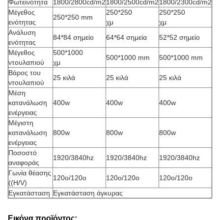
Φωτεινότητα
1800/2800cd/m2
1800/2500cd/m2
1800/2300cd/m2
Μέγεθος
250*250
250*250
250*250 mm
ενότητας
χμ
χμ
Ανάλυση
84*84 σημείο
64*64 σημεία
52*52 σημείο
ενότητας
Μέγεθος
500*1000
500*1000 mm
500*1000 mm
ντουλαπιού
χμ
Βάρος του
25 κιλά
25 κιλά
25 κιλά
ντουλαπιού
Μέση
κατανάλωση
400w
400w
400w
ενέργειας
Μέγιστη
κατανάλωση
800w
800w
800w
ενέργειας
Ποσοστό
1920/3840hz
1920/3840hz
1920/3840hz
αναφοράς
Γωνία θέασης
120o/120o
120o/120o
120o/120o
((H/V)
Εγκατάσταση
Εγκατάσταση άγκυρας
Εικόνα προϊόντος: