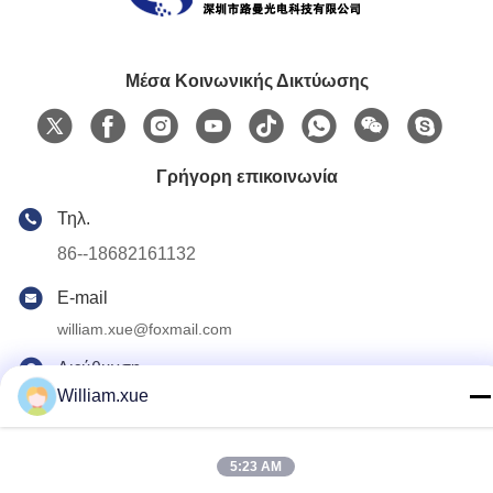
Μέσα Κοινωνικής Δικτύωσης
Γρήγορη επικοινωνία
Τηλ.
86--18682161132
E-mail
william.xue@foxmail.com
Διεύθυνση
William.xue
Ορόφος 3, κτίριο 1, Χονγκφά Τζιατλί Πάρκο υψηλής
τεχνολογίας, κοινότητα Τανγκτού, οδός Σιγιάν, περιοχή
Μπάοσαν, Σενζέν
5:23 AM