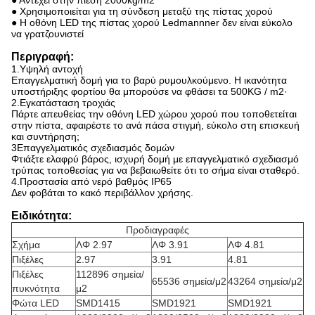
● Αντέχει στην πίεση 2000kg/m2
● Χρησιμοποιείται για τη σύνδεση μεταξύ της πίστας χορού
● Η οθόνη LED της πίστας χορού Ledmannner δεν είναι εύκολο
να γρατζουνιστεί
Περιγραφή:
1.Υψηλή αντοχή
Επαγγελματική δομή για το βαρύ ρυμουλκούμενο. Η ικανότητα
υποστήριξης φορτίου θα μπορούσε να φθάσει τα 500KG / m2·
2.Εγκατάσταση τροχιάς
Πάρτε απευθείας την οθόνη LED χώρου χορού που τοποθετείται
στην πίστα, αφαιρέστε το ανά πάσα στιγμή, εύκολο στη επισκευή
και συντήρηση;
3Επαγγελματικός σχεδιασμός δομών
Φτιάξτε ελαφρύ βάρος, ισχυρή δομή με επαγγελματικό σχεδιασμό
τρύπας τοποθεσίας για να βεβαιωθείτε ότι το σήμα είναι σταθερό.
4.Προστασία από νερό βαθμός IP65
Δεν φοβάται το κακό περιβάλλον χρήσης.
Ειδικότητα:
Προδιαγραφές
Σχήμα
ΛΦ 2.97
ΛΦ 3.91
ΛΦ 4.81
Πιξέλες
2.97
3.91
4.81
Πιξέλες
112896 σημεία/
65536 σημεία/μ2
43264 σημεία/μ2
πυκνότητα
μ2
Φώτα LED
SMD1415
SMD1921
SMD1921