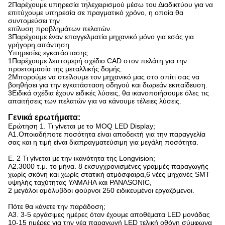
2Παρέχουμε υπηρεσία τηλεχειρισμού μέσω του Διαδικτύου για να
επιτύχουμε υπηρεσία σε πραγματικό χρόνο, η οποία θα
συντομεύσει την
επίλυση προβλημάτων πελατών.
3Παρέχουμε έναν επαγγελματία μηχανικό μόνο για εσάς για
γρήγορη απάντηση.
Υπηρεσίες εγκατάστασης
1Παρέχουμε λεπτομερή σχέδιο CAD στον πελάτη για την
προετοιμασία της μεταλλικής δομής.
2Μπορούμε να στείλουμε τον μηχανικό μας στο σπίτι σας να
βοηθήσει για την εγκατάσταση οδηγού και δωρεάν εκπαίδευση.
3Ειδικά σχέδια έχουν ειδικές λύσεις, θα ικανοποιήσουμε όλες τις
απαιτήσεις των πελατών για να κάνουμε τέλειες λύσεις.
Γενικά ερωτήματα:
Ερώτηση 1. Τι γίνεται με το MOQ LED Display;
Α1.Οποιαδήποτε ποσότητα είναι αποδεκτή για την παραγγελία
σας και η τιμή είναι διαπραγματεύσιμη για μεγάλη ποσότητα.
Ε. 2 Τι γίνεται με την ικανότητα της Longvision;
Α2.3000 τ.μ. το μήνα. 8 εκσυγχρονισμένες γραμμές παραγωγής
χωρίς σκόνη και χωρίς στατική ατμόσφαιρα,6 νέες μηχανές SMT
υψηλής ταχύτητας YAMAHA και PANASONIC,
2 μεγάλοι αμόλυβδοι φούρνοι 250 ειδικευμένοι εργαζόμενοι.
Πότε θα κάνετε την παράδοση;
Α3. 3-5 εργάσιμες ημέρες όταν έχουμε αποθέματα LED μονάδας
10-15 ημέρες για την νέα παραγωγή LED τελική οθόνη σύμφωνα