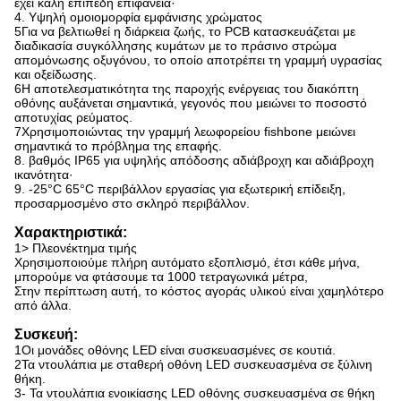
έχει καλή επίπεδη επιφάνεια·
4. Υψηλή ομοιομορφία εμφάνισης χρώματος
5Για να βελτιωθεί η διάρκεια ζωής, το PCB κατασκευάζεται με
διαδικασία συγκόλλησης κυμάτων με το πράσινο στρώμα
απομόνωσης οξυγόνου, το οποίο αποτρέπει τη γραμμή υγρασίας
και οξείδωσης.
6Η αποτελεσματικότητα της παροχής ενέργειας του διακόπτη
οθόνης αυξάνεται σημαντικά, γεγονός που μειώνει το ποσοστό
αποτυχίας ρεύματος.
7Χρησιμοποιώντας την γραμμή λεωφορείου fishbone μειώνει
σημαντικά το πρόβλημα της επαφής.
8. βαθμός IP65 για υψηλής απόδοσης αδιάβροχη και αδιάβροχη
ικανότητα·
9. -25°C 65°C περιβάλλον εργασίας για εξωτερική επίδειξη,
προσαρμοσμένο στο σκληρό περιβάλλον.
Χαρακτηριστικά:
1> Πλεονέκτημα τιμής
Χρησιμοποιούμε πλήρη αυτόματο εξοπλισμό, έτσι κάθε μήνα,
μπορούμε να φτάσουμε τα 1000 τετραγωνικά μέτρα,
Στην περίπτωση αυτή, το κόστος αγοράς υλικού είναι χαμηλότερο
από άλλα.
Συσκευή:
1Οι μονάδες οθόνης LED είναι συσκευασμένες σε κουτιά.
2Τα ντουλάπια με σταθερή οθόνη LED συσκευασμένα σε ξύλινη
θήκη.
3- Τα ντουλάπια ενοικίασης LED οθόνης συσκευασμένα σε θήκη