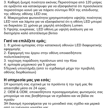
3. Καθαρή ζωηρή ποιότητα εικόνας.Περισσότερα από 120 μοίρες
σε οριζόντιο και κατακόρυφο για να εξασφαλιστεί ότι προσελκύετε
περισσότερο κοινό για να πάρετε σύντομο ROI της επένδυσης
της οθόνης οθόνης LED σας
4. Μακροχρόνια φωτεινότητα:χρησιμοποιήστε υψηλής ποιότητας
LED τσιπ και λάμπα για να εξασφαλιστεί ότι η οθόνη LED μπορεί
να διαρκέσει 11 χρόνια με χαμηλή απόσβεση Lumen.
5.Υψηλής ευκρίνειας. LED οθόνη με υψηλή ανάλυση για να
διατηρήσει καλό αποτέλεσμα βίντεο
Γιατί να επιλέξετε εμάς;
1. 8 χρόνια εμπειρίας στην κατασκευή οθονών LED διαφορετικής
εφαρμογής
2- Εφαρμογή του έργου στην οθόνη οποιασδήποτε
πολυπλοκότητας
3. ταχύτερη παράδοση προϊόντων από την Κίνα
4. εμπειρία μηχανικού για 5 χρόνια
5Τεχνική υποστήριξη (από το σχεδιασμό μέχρι την προβολή
οθόνης διορθώσεων)
Η υπηρεσία μας για εσάς:
1Η ερώτησή σας σχετικά με τα προϊόντα ή την τιμή μας θα
απαντηθεί μέσα σε 24 ώρες.
2. OEM & ODM, οποιεσδήποτε προσαρμοσμένες φωτισμούς σας
μπορούμε να σας βοηθήσουμε να σχεδιάσει και να βάλει σε
προϊόν
3Η διανομή προσφέρεται για το μοναδικό σας σχέδιο και μερικά
από τα τρέχοντα μοντέλα μας.