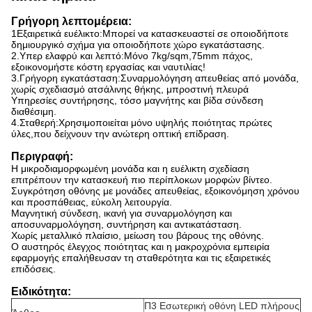
Γρήγορη λεπτομέρεια:
1Εξαιρετικά ευέλικτο:Μπορεί να κατασκευαστεί σε οποιοδήποτε
δημιουργικό σχήμα για οποιοδήποτε χώρο εγκατάστασης.
2.Υπερ ελαφρύ και λεπτό:Μόνο 7kg/sqm,75mm πάχος,
εξοικονομήστε κόστη εργασίας και ναυτιλίας!
3.Γρήγορη εγκατάσταση:Συναρμολόγηση απευθείας από μονάδα,
χωρίς σχεδιασμό ατσάλινης θήκης, μπροστινή πλευρά
Υπηρεσίες συντήρησης, τόσο μαγνήτης και βίδα σύνδεση
διαθέσιμη.
4.Σταθερή:Χρησιμοποιείται μόνο υψηλής ποιότητας πρώτες
ύλες,που δείχνουν την ανώτερη οπτική επίδραση.
Περιγραφή:
Η μικροδιαμορφωμένη μονάδα και η ευέλικτη σχεδίαση
επιτρέπουν την κατασκευή πιο περίπλοκων μορφών βίντεο.
Συγκρότηση οθόνης με μονάδες απευθείας, εξοικονόμηση χρόνου
και προσπάθειας, εύκολη λειτουργία.
Μαγνητική σύνδεση, ικανή για συναρμολόγηση και
αποσυναρμολόγηση, συντήρηση και αντικατάσταση.
Χωρίς μεταλλικό πλαίσιο, μείωση του βάρους της οθόνης.
Ο αυστηρός έλεγχος ποιότητας και η μακροχρόνια εμπειρία
εφαρμογής επαλήθευσαν τη σταθερότητα και τις εξαιρετικές
επιδόσεις.
Ειδικότητα:
Π3 Εσωτερική οθόνη LED πλήρους