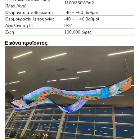
1100/330W/m2
(Max./Ave)
Θέρμανση αποθήκευσης
-40 ~ +60 βαθμοί
Θερμοκρασία λειτουργίας
-40 ~ + 40 βαθμοί
Αξιολόγηση ΙΠ
IP31
Ζωή
100,000 ώρες
Εικόνα προϊόντος: