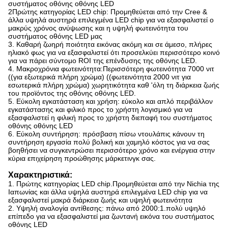
συστήματος οθόνης οθόνης LED
2Πρώτης κατηγορίας LED chip: Προμηθεύεται από την Cree &
άλλα υψηλά αυστηρά επιλεγμένα LED chip για να εξασφαλιστεί ο
μακρύς χρόνος ανύψωσης και η υψηλή φωτεινότητα του
συστήματος οθόνης LED μας
3. Καθαρή ζωηρή ποιότητα εικόνας ακόμη και σε άμεσο, πλήρες
ηλιακό φως για να εξασφαλιστεί ότι προσελκύει περισσότερο κοινό
για να πάρει σύντομο ROI της επένδυσης της οθόνης LED.
4. Μακροχρόνια φωτεινότητα:Περισσότερη φωτεινότητα 7000 νιτ
((για εξωτερικά πλήρη χρώμα) ((φωτεινότητα 2000 νιτ για
εσωτερικά πλήρη χρώμα) χωρητικότητα καθ 'όλη τη διάρκεια ζωής
του προϊόντος της οθόνης οθόνης LED.
5. Εύκολη εγκατάσταση και χρήση: εύκολο και απλό περιβάλλον
εγκατάστασης και φιλικό προς το χρήστη λογισμικό για να
εξασφαλιστεί η φιλική προς το χρήστη διεπαφή του συστήματος
οθόνης οθόνης LED
6. Εύκολη συντήρηση: πρόσβαση πίσω ντουλάπις κάνουν τη
συντήρηση εργασία πολύ βολική και χαμηλό κόστος για να σας
βοηθήσει να συγκεντρώσει περισσότερο χρόνο και ενέργεια στην
κύρια επιχείρηση προώθησης μάρκετινγκ σας.
Χαρακτηριστικά:
1. Πρώτης κατηγορίας LED chip.Προμηθεύεται από την Nichia της
Ιαπωνίας και άλλα υψηλά αυστηρά επιλεγμένα LED chip για να
εξασφαλιστεί μακρά διάρκεια ζωής και υψηλή φωτεινότητα
2. Υψηλή αναλογία αντίθεσης: πάνω από 2000:1.πολύ υψηλό
επίπεδο για να εξασφαλιστεί μια ζωντανή εικόνα του συστήματος
οθόνης LED