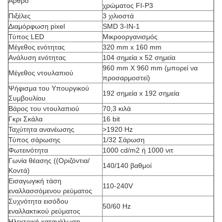
Άρθρο
χρώματος FI-P3
Πιξέλες
3 χιλιοστά
Διαμόρφωση pixel
SMD 3-IN-1
Τύπος LED
Μικροοργανισμός
Μέγεθος ενότητας
320 mm x 160 mm
Ανάλυση ενότητας
104 σημεία x 52 σημεία
960 mm X 960 mm (μπορεί να
Μέγεθος ντουλαπιού
προσαρμοστεί)
Ψήφισμα του Υπουργικού
192 σημεία x 192 σημεία
Συμβουλίου
Βάρος του ντουλαπιού
70,3 κιλά
Γκρι Σκάλα
16 bit
Ταχύτητα ανανέωσης
>1920 Hz
Τύπος σάρωσης
1/32 Σάρωση
Φωτεινότητα
1000 cd/m2 ή 1000 νιτ
Γωνία θέασης ((Οριζόντια/
140/140 βαθμοί
Κοντά)
Εισαγωγική τάση
110-240V
εναλλασσόμενου ρεύματος
Συχνότητα εισόδου
50/60 Hz
εναλλακτικού ρεύματος
Ηλεκτρική κατανάλωση