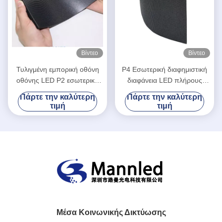
Βίντεο
Βίντεο
Τυλιγμένη εμπορική οθόνη
P4 Εσωτερική διαφημιστική
οθόνης LED P2 εσωτερική
διαφάνεια LED πλήρους
ευέλικτη οθόνη οθόνης
χρώματος 4mm
Πάρτε την καλύτερη
Πάρτε την καλύτερη
οθόνης LED
τιμή
τιμή
Μέσα Κοινωνικής Δικτύωσης