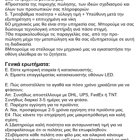
4Προστασία της περιοχής πώλησης, των ιδεών σχεδιασμού και
όλων των προσωπικών σας πληροφοριών
5. Τριτοβάθμια ποιότητα + εύλογη τιμή + Υπεύθυνη μετά την
εξυπηρέτηση = επιτυχημένη και νίκη
6Ο μηχανικός μας θα είναι στην υπηρεσία σας. Μπορούμε να σας
δώσουμε τεχνολογική υποστήριξη ανά πάσα στιγμή.
7Θα παρακολουθούμε τις παραγγελίες σας, από την προ-
πώληση μέχρι την μεταπώληση και θα σας εξυπηρετούμε σε αυτή
τη διαδικασία.
8Μπορούμε να στείλουμε τον μηχανικό μας να εγκαταστήσει την
οθόνη ελεύθερα αν το ζητήσετε.
Γενικά ερωτήματα:
Ε. Είστε εμπορική εταιρεία ή κατασκευαστής;
Α: Είμαστε επαγγελματίας κατασκευαστής οθόνων LED.
Ε. Πώς αποστέλλετε τα αγαθά και πόσο χρόνο χρειάζεται για να
φτάσουν;
Απ: Συνήθως αποστέλλουμε με DHL, UPS, FedEx ή TNT.
Συνήθως διαρκεί 3-5 ημέρες για να φτάσει.
Ε. Παρέχετε εγγύηση για τα προϊόντα;
Α: Ναι, προσφέρουμε 2-5 χρόνια εγγύηση στα προϊόντα μας.
Ε4: Πώς κάνετε την επιχείρησή μας μακροπρόθεσμη και καλή
σχέση;
Α:1Διατηρούμε καλή ποιότητα και ανταγωνιστική τιμή για να
εξασφαλίσουμε ότι οι πελάτες μας θα επωφεληθούν.
2Σεβόμαστε κάθε πελάτη σαν φίλο μας και ειλικρινά κάνουμε
δουλειές και κάνουμε φίλους μαζί τους, ανεξάρτητα από το από