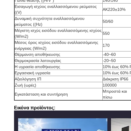
Γωνία θέασης ((H/V°)
140/140
Εισαγωγή ισχύος εναλλασσόμενου ρεύματος
ΑΚ220±10%
((V)
Δυναμική συχνότητα εναλλασσόμενου
50/60
ρεύματος ((Hz)
Μέγιστη ισχύς εισόδου εναλλασσόμενης ισχύος
550
(W/m2)
Μέσος όρος ισχύος εισόδου εναλλασσόμενης
170
ενέργειας (W/m2)
Θέρμανση αποθήκευσης
-40~60
Θερμοκρασία λειτουργίας
-20~50
Η υγρασία αποθήκευσης
10% έως 60% 
Εργασιακή υγρασία
10% έως 60% 
Αξιολόγηση ΙΠ
Διάκριση IP66
Ζωή (ωρές)
100000
Μπροστά και
Εγκατάσταση και συντήρηση
πίσω
Εικόνα προϊόντος: