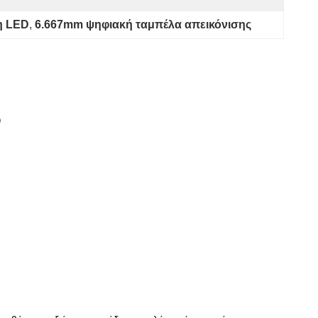
η LED
, 
6.667mm ψηφιακή ταμπέλα απεικόνισης
D