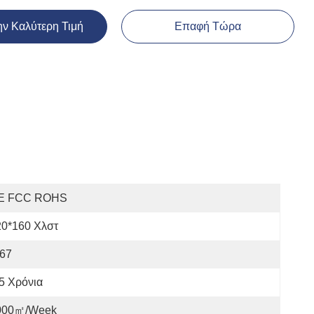
ην Καλύτερη Τιμή
Επαφή Τώρα
E FCC ROHS
20*160 Χλστ
P67
5 Χρόνια
000㎡/week