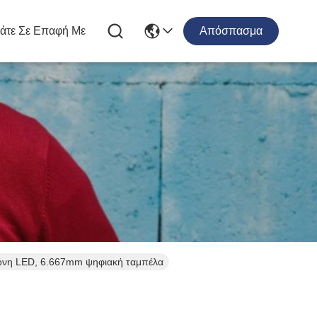
άτε Σε Επαφή Με
Απόσπασμα
θόνη LED, 6.667mm ψηφιακή ταμπέλα