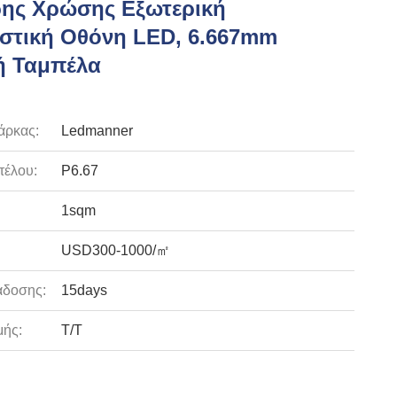
ης Χρώσης Εξωτερική
στική Οθόνη LED, 6.667mm
ή Ταμπέλα
άρκας:
Ledmanner
τέλου:
P6.67
1sqm
USD300-1000/㎡
άδοσης:
15days
ής:
T/T