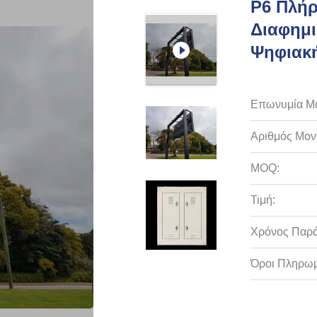
P6 Πλήρ
Διαφημι
Ψηφιακ
Επωνυμία Μ
Αριθμός Μον
MOQ:
Τιμή:
Χρόνος Παρ
Όροι Πληρωμ