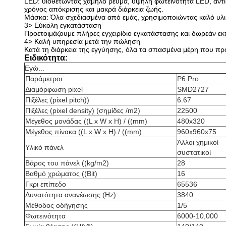
LED: υιοθετώντας χαμηλό ρεύμα, υψηλή φωτεινότητα LED, αντι
χρόνος απόκρισης και μακρά διάρκεια ζωής.
Μάσκα: Όλα σχεδιασμένα από εμάς, χρησιμοποιώντας καλό υλι
3> Εύκολη εγκατάσταση
Προετοιμάζουμε πλήρες εγχειρίδιο εγκατάστασης και δωρεάν εκπ
4> Καλή υπηρεσία μετά την πώληση
Κατά τη διάρκεια της εγγύησης, όλα τα σπασμένα μέρη που π
Ειδικότητα:
Εγώ...
Παράμετροι
P6 Pro
Διαμόρφωση pixel
SMD2727
Πιξέλες (pixel pitch))
6.67
Πιξέλες (pixel density) (σημίδες /m2)
22500
Μέγεθος μονάδας ((L x W x H) / ((mm)
480x320
Μέγεθος πίνακα ((L x W x H) / ((mm)
960x960x75
Άλλοι χημικοί
Υλικό πάνελ
συστατικοί
Βάρος του πάνελ ((kg/m2)
28
Βαθμό χρώματος ((Bit)
16
Γκρι επίπεδο
65536
Δυνατότητα ανανέωσης (Hz)
3840
Μέθοδος οδήγησης
1/5
Φωτεινότητα
6000-10,000