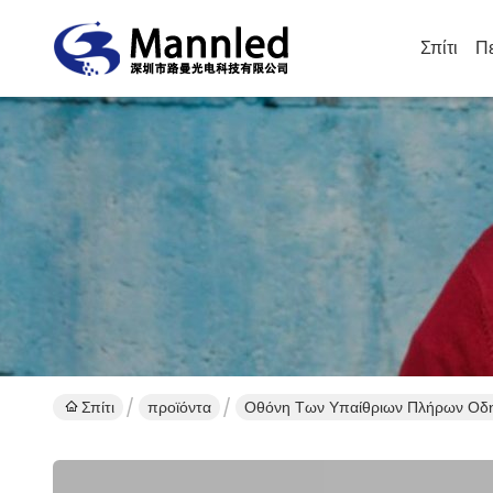
Σπίτι
Πε
Σπίτι
προϊόντα
Οθόνη Των Υπαίθριων Πλήρων Οδ