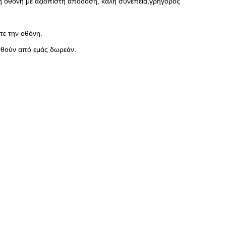
η οθόνη με αξιόπιστη απόδοση, καλή συνέπεια,γρήγορος
τε την οθόνη.
αθούν από εμάς δωρεάν.