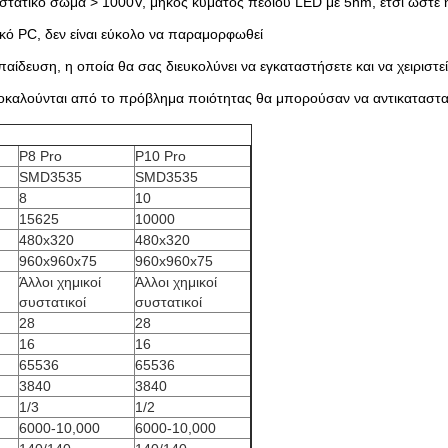
στατικό σώμα > 1000V, μήκος κύματος πεδίου LED με 5nm, έτσι ώστε 
κό PC, δεν είναι εύκολο να παραμορφωθεί
αίδευση, η οποία θα σας διευκολύνει να εγκαταστήσετε και να χειριστεί
ροκαλούνται από το πρόβλημα ποιότητας θα μπορούσαν να αντικαταστ
P8 Pro
P10 Pro
SMD3535
SMD3535
8
10
15625
10000
480x320
480x320
960x960x75
960x960x75
Άλλοι χημικοί
Άλλοι χημικοί
συστατικοί
συστατικοί
28
28
16
16
65536
65536
3840
3840
1/3
1/2
6000-10,000
6000-10,000