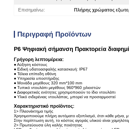
Επισημαίνω:
Πλήρης χρώματος εξωτερ
Περιγραφή Προϊόντων
P6 Ψηφιακή σήμανση Πρακτορεία διαφημ
Γρήγορη λεπτομέρεια:
● Αύξηση κόστους
● Ειδική υδατοασφαλής κατασκευή: IP67
● Τέλεια επίπεδη οθόνη
● Υπηρεσία υποστήριξης
● Μονάδα μεγέθους 320 mm*100 mm
● Τυπικό ντουλάπι μεγέθους 960*960 χιλιοστών
● Διαφορετικές ενότητες χρησιμοποιούν το ίδιο ντουλάπι
● Υλικό σιδερένιας ντουλάπας, μπορεί να προσαρμοστεί
Χαρακτηριστικό προϊόντος:
1> Πλεονέκτημα τιμής
Χρησιμοποιούμε πλήρη αυτόματο εξοπλισμό, έτσι κάθε μήνα, 
Στην περίπτωση αυτή, το κόστος αγοράς υλικού είναι χαμηλότε
2> Πρωτεύουσα ύλη καλής ποιότητας