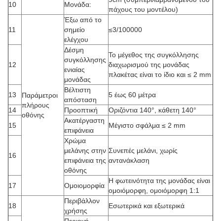
10
Μονάδα:
πάχους του μοντέλου)
Έξω από το
11
σημείο
≤3/100000
ελέγχου
Δέσμη
Το μέγεθος της συγκόλλησης
συγκόλλησης
12
διαχωρισμού της μονάδας
ενιαίας
πλακέτας είναι το ίδιο και ≤ 2 mm
μονάδας
Βέλτιστη
13
5 έως 60 μέτρα
Παράμετροι
απόσταση
πλήρους
14
Προοπτική
Οριζόντια 140°, κάθετη 140°
οθόνης
Ακατέργαστη
15
Μέγιστο σφάλμα ≤ 2 mm
επιφάνεια
Χρώμα
μελάνης στην
Συνεπές μελάνι, χωρίς
16
επιφάνεια της
αντανάκλαση
οθόνης
Η φωτεινότητα της μονάδας είναι
17
Ομοιομορφία
ομοιόμορφη, ομοιόμορφη 1:1
Περιβάλλον
18
Εσωτερικά και εξωτερικά
χρήσης