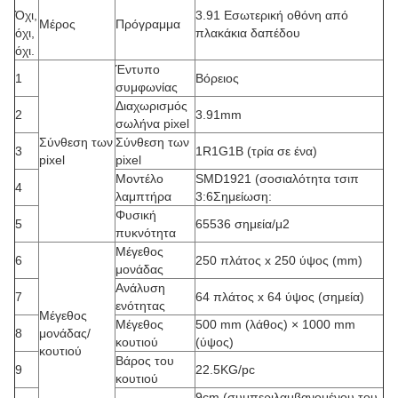
Όχι,
3.91 Εσωτερική οθόνη από
Μέρος
Πρόγραμμα
όχι,
πλακάκια δαπέδου
όχι.
Έντυπο
1
Βόρειος
συμφωνίας
Διαχωρισμός
2
3.91mm
σωλήνα pixel
Σύνθεση των
Σύνθεση των
3
1R1G1B (τρία σε ένα)
pixel
pixel
Μοντέλο
SMD1921 (σοσιαλότητα τσιπ
4
λαμπτήρα
3:6Σημείωση:
Φυσική
5
65536 σημεία/μ2
πυκνότητα
Μέγεθος
6
250 πλάτος x 250 ύψος (mm)
μονάδας
Ανάλυση
7
64 πλάτος x 64 ύψος (σημεία)
ενότητας
Μέγεθος
Μέγεθος
500 mm (λάθος) × 1000 mm
8
μονάδας/
κουτιού
(ύψος)
κουτιού
Βάρος του
9
22.5KG/pc
κουτιού
9cm (συμπεριλαμβανομένου του