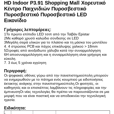
HD Indoor P3.91 Shopping Mall Χορευτικό
Κέντρο Παιχνιδιών Πυροσβεστικό
Πυροσβεστικό Πυροσβεστικό LED
Εικονίδιο
Γρήγορες λεπτομέρειες:
1Το πρώτο επίπεδο LED τσιπ από την Ταϊβάν Epistar
2Με καθαρό χρυσό καλώδιο σύνδεσης σε LED
3Μεγάλη σειρά υλικών για το πλαίσιο και τη μάσκα του μοντέλου
4. 4 στρώσεις PCB και πάχος επικάλυψης χαλκού > 18mm
5Στροφές από ανοξείδωτο χάλυβα κατά την συναρμολόγηση
6Η αποσυναρμολόγηση και η συναρμολόγηση είναι γρήγορη και
εύκολη.
7. 3 έως 5 χρόνια εγγύηση
Περιγραφή:
Οι ψηφιακές οθόνες γύρω από την πανεπιστημιούπολη μπορούν
να ενημερωθούν με το πάτημα ενός κουμπιού με ειδοποιήσεις
έκτακτης ανάγκης στην πανεπιστημιούπολη,
Οι φοιτητές, οι
καθηγητές και οι επισκέπτες λαμβάνουν τις πληροφορίες και την
έμπνευση
Οι νέες τεχνολογίες θα πρέπει να παρουσιάζονται σε μια
μορφή που να είναι πειστική και να αποδεικνύει την τεχνολογική
ηγεσία.
Ειδικότητα:
-