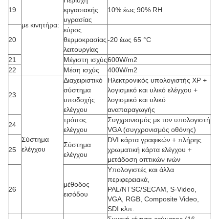
Περιοχή
19
εργασιακής
10% έως 90% RH
υγρασίας
με κινητήρα:
εύρος
20
θερμοκρασίας
-20 έως 65 °C
λειτουργίας
21
Μέγιστη ισχύς
600W/m2
22
Μέση ισχύς
400W/m2
Διαχειριστικό
Ηλεκτρονικός υπολογιστής XP +
σύστημα
λογισμικό και υλικό ελέγχου +
23
υποδοχής
λογισμικό και υλικό
ελέγχου
αναπαραγωγής
τρόπος
Συγχρονισμός με τον υπολογιστή
24
ελέγχου
VGA (συγχρονισμός οθόνης)
Σύστημα
DVI κάρτα γραφικών + πλήρης
Σύστημα
ελέγχου
25
χρωματική κάρτα ελέγχου +
ελέγχου
μετάδοση οπτικών ινών
Υπολογιστές και άλλα
περιφερειακά,
μέθοδος
26
PAL/NTSC/SECAM, S-Video,
εισόδου
VGA, RGB, Composite Video,
SDI κλπ.