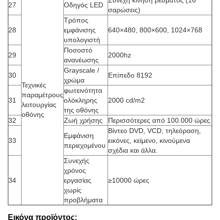
Συνεχή κίνηση ρεύματος (16
27
Οδηγός LED
σαρώσεις)
Τρόπος
28
εμφάνισης
640×480, 800×600, 1024×768
υπολογιστή
Ποσοστό
29
2000hz
ανανέωσης
Grayscale /
30
Επίπεδο 8192
χρώμα
Τεχνικές
φωτεινότητα
παραμέτρους
31
ολόκληρης
2000 cd/m2
λειτουργίας
της οθόνης
οθόνης
32
Ζωή χρήσης
Περισσότερες από 100.000 ώρες
Βίντεο DVD, VCD, τηλεόραση,
Εμφάνιση
33
εικόνες, κείμενο, κινούμενα
περιεχομένου
σχέδια και άλλα.
Συνεχής
χρόνος
34
εργασίας
≥10000 ώρες
χωρίς
προβλήματα
Εικόνα προϊόντος: