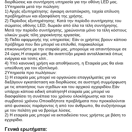
διορθώσεις και συντήρηση υπηρεσία για την οθόνη LED μας.
1Υπηρεσία μετά την πώληση:
1) Αρχές εξυπηρέτησης: έγκαιρη ανταπόκριση, ταχεία επίλυση
προβλημάτων και εξασφάλιση της χρήσης.
2) Περίοδος εξυπηρέτησης: Κατά την περίοδο συντήρησης του
σώματος οθόνης LED, δωρεάν από όλα τα τέλη συντήρησης.
Μετά την περίοδο συντήρησης, χρεώνονται μόνο τα τέλη κόστους
υλικών χωρίς τέλη χειροκίνητης εργασίας.
3) Πεδίο εφαρμογής της υπηρεσίας: Εάν οι χρήστες βρουν κάποιο
πρόβλημα που δεν μπορεί να επιλυθεί, παρακαλούμε
επικοινωνήστε με την εταιρεία μας, μπορούμε να απαντήσουμε σε
24 ώρες.Η εταιρεία μας θα αναπτύξει μερικά ανταλλακτικά όπως
ενέργεια και τσιπς κλπ..
4) Υπό κανονική χρήση και αποθήκευση, η Εταιρεία μας θα είναι
υπεύθυνη για τον εξοπλισμό.
2Υπηρεσία προ πωλήσεων:
1) Η εταιρεία μας μπορεί να οργανώσει επαγγελματίες για να
διεξάγουν εγκατάσταση και διορθώσεις σε αυστηρή συμμόρφωση
με τις απαιτήσεις των σχεδίων και του αρχικού εγχειριδίου.Εάν
υπάρχει κάποια ειδική απαίτησηΗ εταιρεία μας μπορεί να
διασφαλίσει τη συνέπεια του χρόνου ολοκλήρωσης και του
συμβατού χρόνου.Οποιαδήποτε προβλήματα που προκαλούνται
από φυσικούς παράγοντες ή από τον άνθρωπο, θα συζητήσουμε
με τον πελάτη για να βρούμε λύσεις.
2) Η εταιρεία μας μπορεί να εκπαιδεύσει τους χρήστες με βάση το
εγχειρίδιο.
Γενικά ερωτήματα: