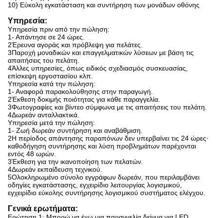
10) Εύκολη εγκατάσταση και συντήρηση των μονάδων οθόνης
Υπηρεσία:
Υπηρεσία πριν από την πώληση:
1- Απάντησε σε 24 ώρες.
2Έρευνα αγοράς και πρόβλεψη για πελάτες.
3Παροχή μοναδικών και επαγγελματικών λύσεων με βάση τις
απαιτήσεις του πελάτη.
4Άλλες υπηρεσίες, όπως ειδικός σχεδιασμός συσκευασίας,
επίσκεψη εργοστασίου κλπ.
Υπηρεσία κατά την πώληση:
1- Αναφορά παρακολούθησης στην παραγωγή.
2Έκθεση δοκιμής ποιότητας για κάθε παραγγελία.
3Φωτογραφίες και βίντεο σύμφωνα με τις απαιτήσεις του πελάτη.
4Δωρεάν ανταλλακτικά.
Υπηρεσία μετά την πώληση:
1- Ζωή δωρεάν συντήρηση και αναβάθμιση.
2Η περίοδος απάντησης παραπόνων δεν υπερβαίνει τις 24 ώρες·
καθοδήγηση συντήρησης και λύση προβλημάτων παρέχονται
εντός 48 ωρών.
3Έκθεση για την ικανοποίηση των πελατών.
4Δωρεάν εκπαίδευση τεχνικού.
5Ολοκληρωμένο σύνολο εγγράφων δωρεάν, που περιλαμβάνει
οδηγίες εγκατάστασης, εγχειρίδιο λειτουργίας λογισμικού,
εγχειρίδιο εύκολης συντήρησης λογισμικού συστήματος ελέγχου.
Γενικά ερωτήματα:
Ερώτηση 1: Μπορώ να έχω μια παραγγελία δείγμα για LED