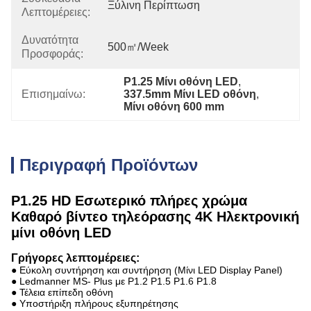
Ξύλινη Περίπτωση
Λεπτομέρειες:
Δυνατότητα
500㎡/week
Προσφοράς:
P1.25 Μίνι οθόνη LED
, 
Επισημαίνω:
337.5mm Μίνι LED οθόνη
, 
Μίνι οθόνη 600 mm
Περιγραφή Προϊόντων
P1.25 HD Εσωτερικό πλήρες χρώμα
Καθαρό βίντεο τηλεόρασης 4K Ηλεκτρονική
μίνι οθόνη LED
Γρήγορες λεπτομέρειες:
● Εύκολη συντήρηση και συντήρηση (Μίνι LED Display Panel)
● Ledmanner MS- Plus με P1.2 P1.5 P1.6 P1.8
● Τέλεια επίπεδη οθόνη
● Υποστήριξη πλήρους εξυπηρέτησης