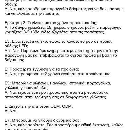
οθόνη;
Α: Ναι, καλωσορίζουμε παραγγελία δείγματος για να δοκιμάσουμε
και να ελέγξουμε την ποιότητα.
Ερώτηση 2: Τι γίνεται με τον χρόνο προετοιμασίας;
Α: Το δείγμα χρειάζεται 15 ημέρες, ο χρόνος μαζικής παραγωγής
χρειάζεται 3-5 εβδομάδες εξαρτάται από τις ποσότητες.
Ε3. Είναι εντάξει να εκτυπώσω το λογότυπό μου σε προϊόν
οθόνης LED;
Απ: Ναι. Παρακαλούμε ενημερώστε μας επίσημα πριν από την
παραγωγή μας και επιβεβαιώστε το σχέδιο πρώτα με βάση το
δείγμα μας.
Ε: Προσφέρετε εγγύηση για τα προϊόντα;
Α: Ναι, προσφέρουμε 2 χρόνια εγγύηση στα προϊόντα μας.
Ε5: Μπορώ να μιλήσω με αγγλικά, ισπανικά, πορτογαλικά,
γαλλικά, γερμανικά κλπ;
Α: Ναι, έχουμε έμπειρο προσωπικό που θα μπορούσε να
απαντήσει στην ερώτησή σας σε διαφορετικές γλώσσες.
Ε: Δέχεστε την υπηρεσία OEM, ODM;
Α: Ναι.
Ε7: Μπορούμε να γίνουμε διανομέας σας;
Α: Ναι, καλωσορίσατε. Σας προσφέρουμε ειδική έκπτωση, καθώς
και πολιτική προστασίας.