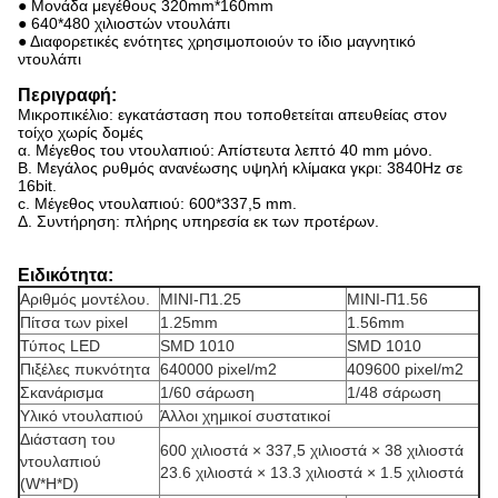
● Μονάδα μεγέθους 320mm*160mm
● 640*480 χιλιοστών ντουλάπι
● Διαφορετικές ενότητες χρησιμοποιούν το ίδιο μαγνητικό
ντουλάπι
Περιγραφή:
Μικροπικέλιο: εγκατάσταση που τοποθετείται απευθείας στον
τοίχο χωρίς δομές
α. Μέγεθος του ντουλαπιού: Απίστευτα λεπτό 40 mm μόνο.
Β. Μεγάλος ρυθμός ανανέωσης υψηλή κλίμακα γκρι: 3840Hz σε
16bit.
c. Μέγεθος ντουλαπιού: 600*337,5 mm.
Δ. Συντήρηση: πλήρης υπηρεσία εκ των προτέρων.
Ειδικότητα:
Αριθμός μοντέλου.
ΜΙΝΙ-Π1.25
ΜΙΝΙ-Π1.56
Πίτσα των pixel
1.25mm
1.56mm
Τύπος LED
SMD 1010
SMD 1010
Πιξέλες πυκνότητα
640000 pixel/m2
409600 pixel/m2
Σκανάρισμα
1/60 σάρωση
1/48 σάρωση
Υλικό ντουλαπιού
Άλλοι χημικοί συστατικοί
Διάσταση του
600 χιλιοστά × 337,5 χιλιοστά × 38 χιλιοστά
ντουλαπιού
23.6 χιλιοστά × 13.3 χιλιοστά × 1.5 χιλιοστά
(W*H*D)