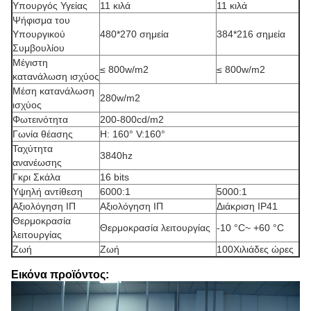
Υπουργός Υγείας
11 κιλά
11 κιλά
Ψήφισμα του
Υπουργικού
480*270 σημεία
384*216 σημεία
Συμβουλίου
Μέγιστη
≤ 800w/m2
≤ 800w/m2
κατανάλωση ισχύος
Μέση κατανάλωση
280w/m2
ισχύος
Φωτεινότητα
200-800cd/m2
Γωνία θέασης
H: 160° V:160°
Ταχύτητα
3840hz
ανανέωσης
Γκρι Σκάλα
16 bits
Υψηλή αντίθεση
6000:1
5000:1
Αξιολόγηση ΙΠ
Αξιολόγηση ΙΠ
Διάκριση IP41
Θερμοκρασία
Θερμοκρασία λειτουργίας
-10 °C~ +60 °C
λειτουργίας
Ζωή
Ζωή
100Χιλιάδες ώρες
Εικόνα προϊόντος: