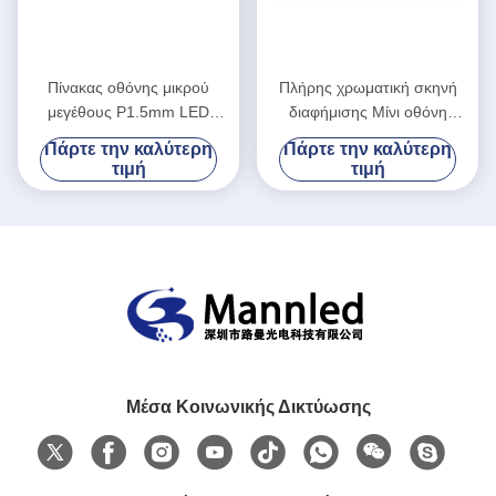
Πίνακας οθόνης μικρού
Πλήρης χρωματική σκηνή
μεγέθους P1.5mm LED
διαφήμισης Μίνι οθόνη
320x160mm Μεγάλη γωνία
οθόνης εσωτερική πίσω
Πάρτε την καλύτερη
Πάρτε την καλύτερη
θέασης με οδηγό συνεχούς
τιμή
τιμή
ρεύματος
Μέσα Κοινωνικής Δικτύωσης