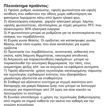
Πλεονέκτημα προϊόντος:
1) Υψηλός ρυθμός ανανέωσης, υψηλή φωτεινότητα και υψηλή
αντίθεση που καθιστούν την οθόνη χωρίς καθυστέρηση και
φαινόμενο λερώματος κάτω από άμεσο ηλιακό φως.
2) εξοικονόμηση ενέργειας: χαμηλό ηλεκτρικό ρεύμα, λάμπες
υψηλής φωτεινότητας, εξοπλισμένες με πηγές ρεύματος PFC που
εξοικονομούν 30% ηλεκτρική ενέργεια.
3) Η φωτεινότητα μπορεί να ρυθμίζεται για να ανταποκρίνεται στις
ανάγκες του περιβάλλοντος
4) Ευρεία γωνία θέασης: Οι οριζόντιες και κατακόρυφες γωνίες
θέασης είναι τόσο ευρείες που είναι κατάλληλες για ευρεία
οριζόντια
5) Προστασία του περιβάλλοντος, αντιστατική, ανθεκτική στη
σκόνη, καλή διάχυση θερμότητας, οικονομικά αποδοτική.
6) Ανίχνευση και παρακολούθηση σφαλμάτων: μπορεί να
παρακολουθεί την εσωτερική θερμοκρασία, την τάση, τους
ανεμιστήρες ψύξης κλπ. και να ανιχνεύει τα σφάλματα αυτόματα.
7) Υψηλή αξιοπιστία: χρήση τεχνολογίας κατανεμημένης σάρωσης
και τεχνολογίας σχεδιασμού ενότητες που εξασφαλίζουν
μεγαλύτερη αξιοπιστία και σταθερότητα.
8) Σταθερό και αξιόπιστο σύστημα:με ισχυρή ικανότητα αντι-
διαταραχής και μακρά διάρκεια ζωής που μπορεί να λειτουργεί
συνεχώς για περισσότερο από 24 ώρες και είναι εύκολο να
λειτουργήσει το σύστημα.
9) Ευνοϊκό αποτέλεσμα: η χρήση της τεχνολογίας βαθμονόμησης
από σημείο σε σημείο καθιστά την εικόνα πιο καθαρή και την
στρώση ισχυρότερη