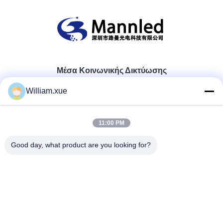
Μέσα Κοινωνικής Δικτύωσης
William.xue
Γρήγορη επικοινωνία
11:00 PM
Τηλ.
Good day, what product are you looking for?
86--18682161132
E-mail
william.xue@foxmail.com
Διεύθυνση
Ορόφος 3, κτίριο 1, Χονγκφά Τζιατλί Πάρκο υψηλής
τεχνολογίας, κοινότητα Τανγκτού, οδός Σιγιάν, περιοχή