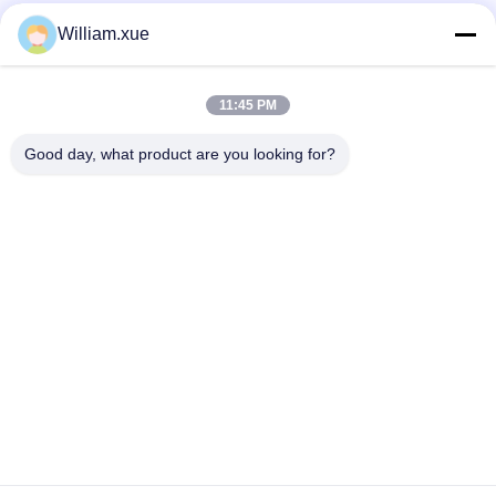
William.xue
Γρήγορη επικοινωνία
11:45 PM
Τηλ.
Good day, what product are you looking for?
86--18682161132
E-mail
william.xue@foxmail.com
Διεύθυνση
Ορόφος 3, κτίριο 1, Χονγκφά Τζιατλί Πάρκο υψηλής
τεχνολογίας, κοινότητα Τανγκτού, οδός Σιγιάν, περιοχή
Μπάοσαν, Σενζέν
Πολιτική Απορρήτου
|
Sitemap
Καλή ποιότητα της Κίνας Οθόνη των υπαίθριων πλήρων
οδηγήσεων χρώματος Προμηθευτής. Πνευματικά δικαιώματα ©